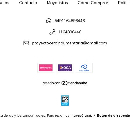
uctos
Contacto
Mayoristas
Cómo Comprar
Políti
5491164896446
1164896446
proyectoceroindumentaria@gmail.com
a de las y los consumidores. Para reclamos
ingresá acá.
/
Botón de arrepenti