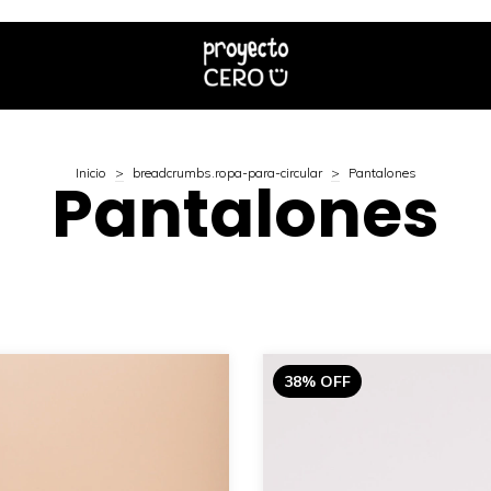
Inicio
>
breadcrumbs.ropa-para-circular
>
Pantalones
Pantalones
38
%
OFF