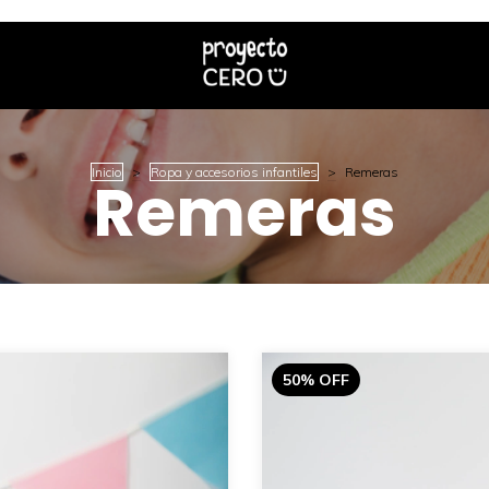
Inicio
>
Ropa y accesorios infantiles
>
Remeras
Remeras
50
%
OFF