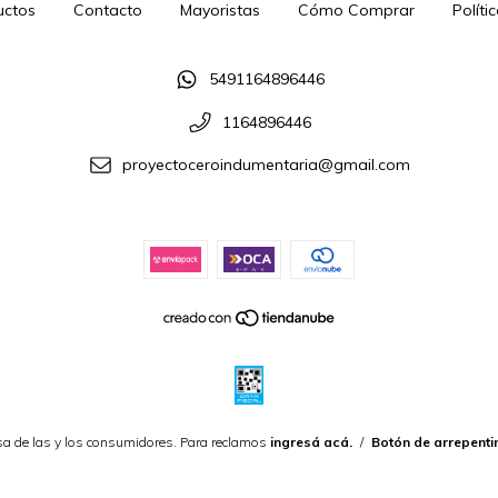
uctos
Contacto
Mayoristas
Cómo Comprar
Políti
5491164896446
1164896446
proyectoceroindumentaria@gmail.com
a de las y los consumidores. Para reclamos
ingresá acá.
/
Botón de arrepenti