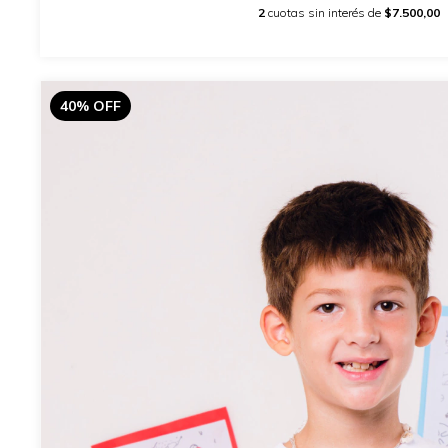
2
cuotas sin interés de
$7.500,00
40
%
OFF