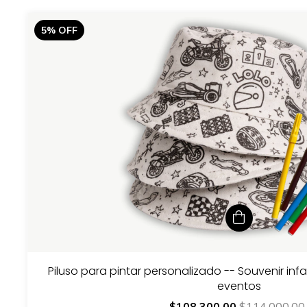
5
%
OFF
Piluso para pintar personalizado -- Souvenir inf
eventos
$108.300,00
$114.000,00