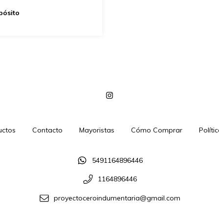
pósito
uctos
Contacto
Mayoristas
Cómo Comprar
Políti
5491164896446
1164896446
proyectoceroindumentaria@gmail.com