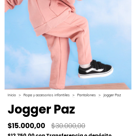
Inicio
>
Ropa y accesorios infantiles
>
Pantalones
>
Jogger Paz
Jogger Paz
$15.000,00
$30.000,00
$12.750,00
con
Transferencia o depósito