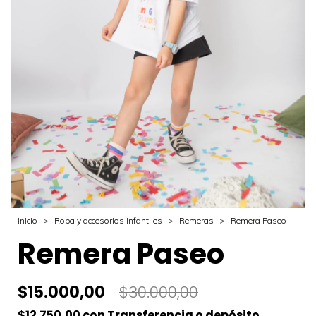
Inicio
>
Ropa y accesorios infantiles
>
Remeras
>
Remera Paseo
Remera Paseo
$15.000,00
$30.000,00
$12.750,00
con
Transferencia o depósito