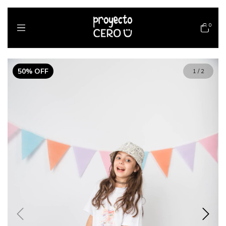
0
50
%
OFF
1
/
2