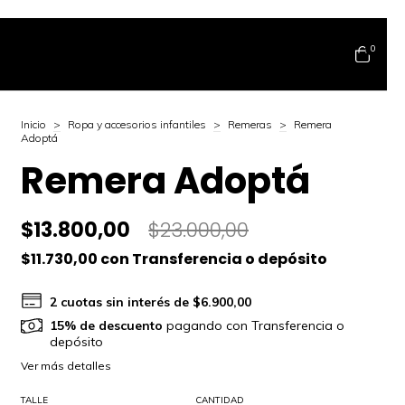
0
Inicio
>
Ropa y accesorios infantiles
>
Remeras
>
Remera
Adoptá
Remera Adoptá
$13.800,00
$23.000,00
$11.730,00
con
Transferencia o depósito
2
cuotas sin interés de
$6.900,00
15% de descuento
pagando con Transferencia o
depósito
Ver más detalles
TALLE
CANTIDAD