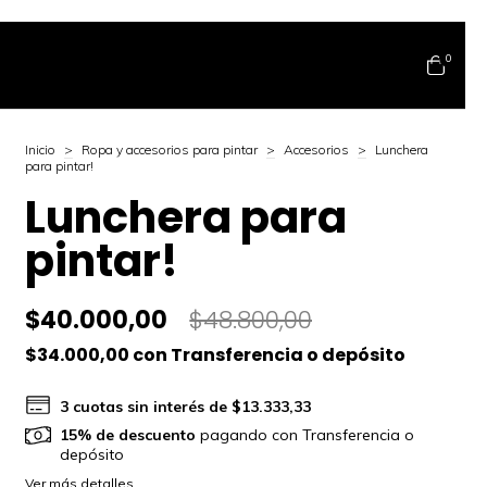
0
Inicio
>
Ropa y accesorios para pintar
>
Accesorios
>
Lunchera
para pintar!
Lunchera para
pintar!
$40.000,00
$48.800,00
$34.000,00
con
Transferencia o depósito
3
cuotas sin interés de
$13.333,33
15% de descuento
pagando con Transferencia o
depósito
Ver más detalles