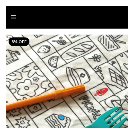
8
%
OFF