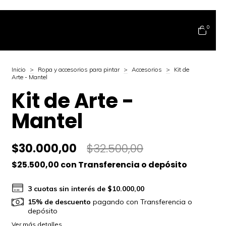
0
Inicio
>
Ropa y accesorios para pintar
>
Accesorios
>
Kit de
Arte - Mantel
Kit de Arte -
Mantel
$30.000,00
$32.500,00
$25.500,00
con
Transferencia o depósito
3
cuotas sin interés de
$10.000,00
15% de descuento
pagando con Transferencia o
depósito
Ver más detalles