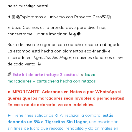
No sé mi código postal
👩🏼‍🚀
Exploramos el universo con Proyecto Cero!
🪐
🚀
El buzo Cosmos es la prenda clave para divertirse,
concentrarse, jugar e imaginar.
💫
🛸
👽
Buzo de frisa de algodón con capucha, recontra abrigado.
La estampa está hecha con pigmentos eco-friendly e
inspirada en
Tigrecitos Sin Hogar
, a quienes donamos el 5%
de cada venta. 💫
🌈
Este kit de arte incluye 3 cositas!
☺
buzo
+
marcadores
+
cartuchera
hecha con retazos!
►IMPORTANTE:
Aclaranos en Notas o por WhatsApp si
queres que los marcadores sean lavables o permanentes!
En caso no de aclararlo, va con indelebles.
► Tiene fines solidarios ☺ Al realizar la compra,
estás
donando un 5% a Tigrecitos Sin Hogar
, una asociación
sin fines de lucro que rescata, rehabilita y da animales en