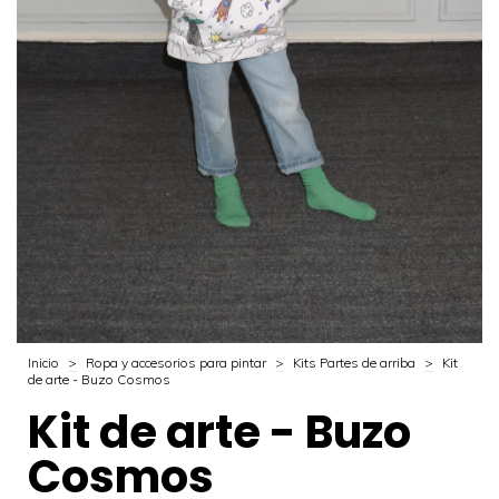
Inicio
>
Ropa y accesorios para pintar
>
Kits Partes de arriba
>
Kit
de arte - Buzo Cosmos
Kit de arte - Buzo
Cosmos