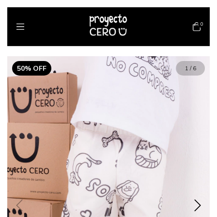
0
50
%
OFF
1
/
6