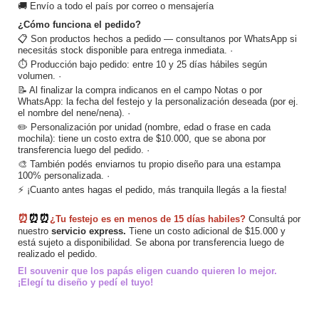
🚚 Envío a todo el país por correo o mensajería
¿Cómo funciona el pedido?
📋 Son productos hechos a pedido — consultanos por WhatsApp si 
necesitás stock disponible para entrega inmediata. · 
⏱️ Producción bajo pedido: entre 10 y 25 días hábiles según 
volumen. · 
📝 Al finalizar la compra indicanos en el campo Notas o por 
WhatsApp: la fecha del festejo y la personalización deseada (por ej. 
el nombre del nene/nena). · 
✏️ Personalización por unidad (nombre, edad o frase en cada 
mochila): tiene un costo extra de $10.000, que se abona por 
transferencia luego del pedido. · 
🎨 También podés enviarnos tu propio diseño para una estampa 
100% personalizada. · 
⚡ ¡Cuanto antes hagas el pedido, más tranquila llegás a la fiesta!
⏰
⏰
⏰
¿Tu festejo es en menos de 15 días habiles?
 Consultá por 
nuestro
 servicio express.
 Tiene un costo adicional de $15.000 y 
está sujeto a disponibilidad. Se abona por transferencia luego de 
realizado el pedido.
El souvenir que los papás eligen cuando quieren lo mejor. 
¡Elegí tu diseño y pedí el tuyo!