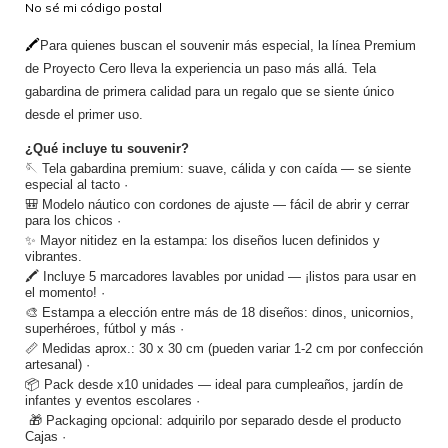
No sé mi código postal
🖍️
Para quienes buscan el souvenir más especial, la línea Premium 
de Proyecto Cero lleva la experiencia un paso más allá. Tela 
gabardina de primera calidad para un regalo que se siente único 
desde el primer uso.
¿Qué incluye tu souvenir?
🪡 Tela gabardina premium: suave, cálida y con caída — se siente 
especial al tacto · 
🎒 Modelo náutico con cordones de ajuste — fácil de abrir y cerrar 
para los chicos · 
✨ Mayor nitidez en la estampa: los diseños lucen definidos y 
vibrantes. 
🖍️ Incluye 5 marcadores lavables por unidad — ¡listos para usar en 
el momento! · 
🎨 Estampa a elección entre más de 18 diseños: dinos, unicornios, 
superhéroes, fútbol y más · 
📏 Medidas aprox.: 30 x 30 cm (pueden variar 1-2 cm por confección 
artesanal) · 
📦 Pack desde x10 unidades — ideal para cumpleaños, jardín de 
infantes y eventos escolares ·
 🎁 Packaging opcional: adquirilo por separado desde el producto 
Cajas · 