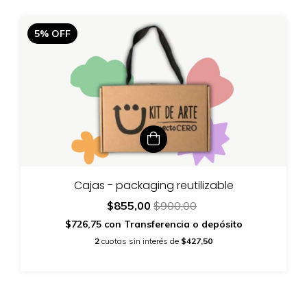
5
%
OFF
Cajas - packaging reutilizable
$855,00
$900,00
$726,75
con
Transferencia o depósito
2
cuotas sin interés de
$427,50