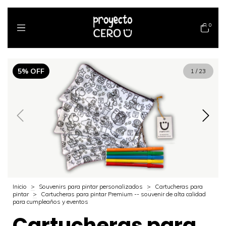
0
5
%
OFF
1
/
23
Inicio
>
Souvenirs para pintar personalizados
>
Cartucheras para
pintar
>
Cartucheras para pintar Premium -- souvenir de alta calidad
para cumpleaños y eventos
Cartucheras para