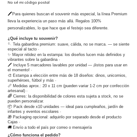
No sé mi código postal
🖍️
Para quienes buscan el souvenir más especial, la línea Premium 
lleva la experiencia un paso más allá. Regalos 100% 
personalizables, lo que hace que el festejo sea diferente.
¿Qué incluye tu souvenir?
🪡 Tela gabardina premium: suave, cálida, no se marca. — se siente 
especial al tacto · 
✨ Mayor nitidez en la estampa: los diseños lucen más definidos y 
vibrantes sobre la gabardina · 
🖍️ Incluye 5 marcadores lavables por unidad — ¡listos para usar en 
el momento! · 
🎨 Estampa a elección entre más de 18 diseños: dinos, unicornios, 
superhéroes, fútbol y más · 
📏 Medidas aprox.: 20 x 11 cm (pueden variar 1-2 cm por confección 
artesanal) · 
🌈 
Cierres: la disponibilidad de colores esta sujeta a stock, no se 
pueden personalizar.
📦 Pack desde x10 unidades — ideal para cumpleaños, jardín de 
infantes y eventos escolares · 
🎁 Packaging opcional: adquirilo por separado desde el producto 
Cajas · 
🚚 Envío a todo el país por correo o mensajería
¿Cómo funciona el pedido?