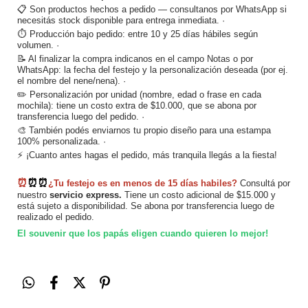
📋 Son productos hechos a pedido — consultanos por WhatsApp si 
necesitás stock disponible para entrega inmediata. · 
⏱️ Producción bajo pedido: entre 10 y 25 días hábiles según 
volumen. · 
📝 Al finalizar la compra indicanos en el campo Notas o por 
WhatsApp: la fecha del festejo y la personalización deseada (por ej. 
el nombre del nene/nena). · 
✏️ Personalización por unidad (nombre, edad o frase en cada 
mochila): tiene un costo extra de $10.000, que se abona por 
transferencia luego del pedido. · 
🎨 También podés enviarnos tu propio diseño para una estampa 
100% personalizada. · 
⚡ ¡Cuanto antes hagas el pedido, más tranquila llegás a la fiesta!
⏰
⏰
⏰
¿Tu festejo es en menos de 15 días habiles?
 Consultá por 
nuestro
 servicio express.
 Tiene un costo adicional de $15.000 y 
está sujeto a disponibilidad. Se abona por transferencia luego de 
realizado el pedido.
El souvenir que los papás eligen cuando quieren lo mejor!